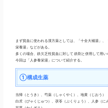
まず貧血に使われる漢方薬としては、「十全大補湯」、
栄養湯」などがある。
多くの場合、鉄欠乏性貧血に対して 鉄剤と併用して用い
今回は「人参養栄湯」について紹介する。
①構成生薬
当帰（とうき）、芍薬（しゃくやく）、地黄（じおう）
白朮（びゃくじゅつ）、茯苓（ぶくりょう）、人参（に
甘草（かんぞう）、