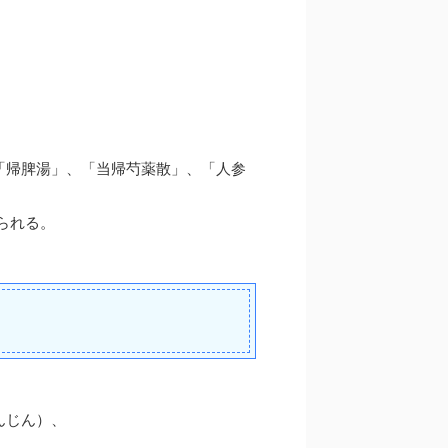
「帰脾湯」、「当帰芍薬散」、「人参
られる。
んじん）、