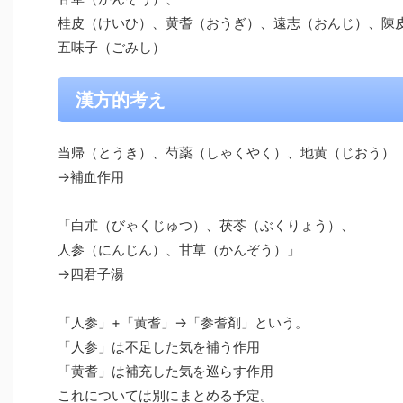
桂皮（けいひ）、黄耆（おうぎ）、遠志（おんじ）、陳
五味子（ごみし）
漢方的考え
当帰（とうき）、芍薬（しゃくやく）、地黄（じおう）
→補血作用
「白朮（びゃくじゅつ）、茯苓（ぶくりょう）、
人参（にんじん）、甘草（かんぞう）」
→四君子湯
「人参」+「黄耆」→「参耆剤」という。
「人参」は不足した気を補う作用
「黄耆」は補充した気を巡らす作用
これについては別にまとめる予定。