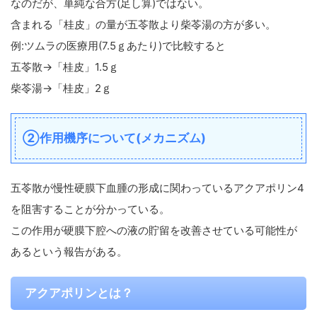
なのだが、単純な合方(足し算)ではない。
含まれる「桂皮」の量が五苓散より柴苓湯の方が多い。
例:ツムラの医療用(7.5ｇあたり)で比較すると
五苓散→「桂皮」1.5ｇ
柴苓湯→「桂皮」2ｇ
②作用機序について(メカニズム)
五苓散が慢性硬膜下血腫の形成に関わっているアクアポリン4
を阻害することが分かっている。
この作用が硬膜下腔への液の貯留を改善させている可能性が
あるという報告がある。
アクアポリンとは？