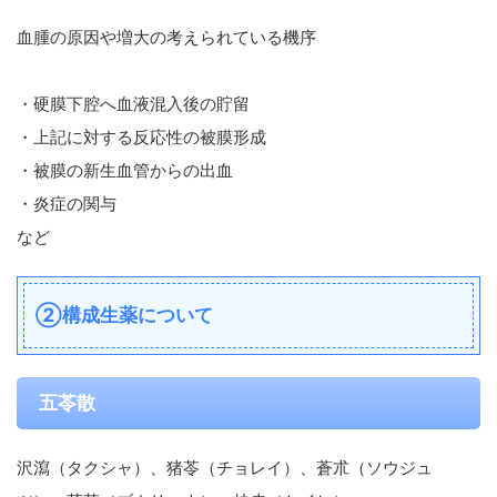
血腫の原因や増大の考えられている機序
・硬膜下腔へ血液混入後の貯留
・上記に対する反応性の被膜形成
・被膜の新生血管からの出血
・炎症の関与
など
②構成生薬について
五苓散
沢瀉（タクシャ）、猪苓（チョレイ）、蒼朮（ソウジュ