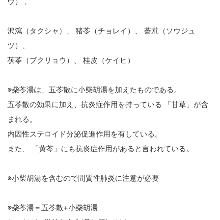
ウ） 、
沢瀉（タクシャ）、 猪苓（チョレイ）、 蒼朮（ソウジュ
ツ）、
茯苓（ブクリョウ）、 桂皮（ケイヒ）
※柴苓湯は、五苓散に小柴胡湯を加えたものである。
五苓散の効果に加え、抗炎症作用を持っている 「甘草」が含
まれる。
内因性ステロイド分泌促進作用を有している。
また、 「黄芩」にも抗炎症作用があると言われている。
※小柴胡湯を含むので間質性肺炎に注意が必要
※柴苓湯＝五苓散+小柴胡湯