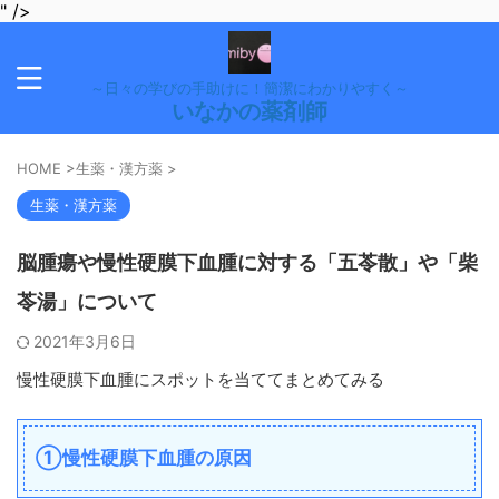
" />
～日々の学びの手助けに！簡潔にわかりやすく～
いなかの薬剤師
HOME
>
生薬・漢方薬
>
生薬・漢方薬
脳腫瘍や慢性硬膜下血腫に対する「五苓散」や「柴
苓湯」について
2021年3月6日
慢性硬膜下血腫にスポットを当ててまとめてみる
①慢性硬膜下血腫の原因