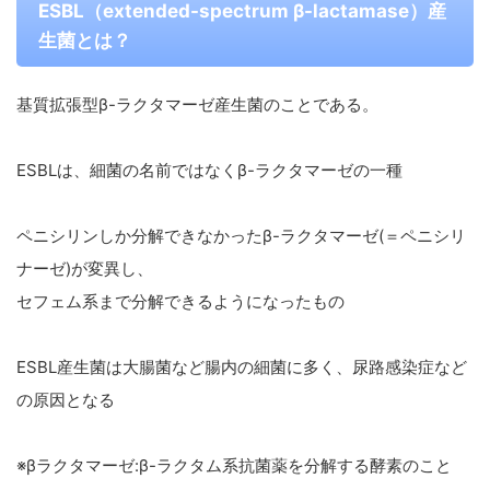
ESBL（extended-spectrum β-lactamase）産
生菌とは？
基質拡張型β-ラクタマーゼ産生菌のことである。
ESBLは、細菌の名前ではなくβ-ラクタマーゼの一種
ペニシリンしか分解できなかったβ-ラクタマーゼ(＝ペニシリ
ナーゼ)が変異し、
セフェム系まで分解できるようになったもの
ESBL産生菌は大腸菌など腸内の細菌に多く、尿路感染症など
の原因となる
※βラクタマーゼ:β-ラクタム系抗菌薬を分解する酵素のこと