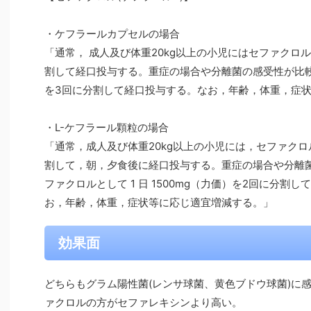
・ケフラールカプセルの場合
「通常， 成人及び体重20kg以上の小児にはセファクロル
割して経口投与する。重症の場合や分離菌の感受性が比較的
を3回に分割して経口投与する。なお，年齢，体重，症
・L-ケフラール顆粒の場合
「通常，成人及び体重20kg以上の小児には，セファクロル
割して，朝，夕食後に経口投与する。重症の場合や分離
ファクロルとして 1 日 1500mg（力価）を2回に分割
お，年齢，体重，症状等に応じ適宜増減する。」
効果面
どちらもグラム陽性菌(レンサ球菌、黄色ブドウ球菌)に
ァクロルの方がセファレキシンより高い。