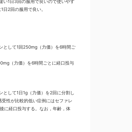
違い1日3回の服用で良いので使いやす
に1日2回の服用で良い。
として1回250mg（力価）を6時間ご
0mg（力価）を6時間ごとに経口投与
ンとして1日1g（力価）を2回に分割し
感受性が比較的低い症例にはセファレ
食後に経口投与する。なお，年齢，体