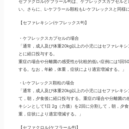
セファクロル(ケフラール®)は、ケフレックスカプセルと
い。さらに、L-ケフラール顆粒もL-ケフレックスと同様
【セファレキシン(ケフレックス®)】
・ケフレックスカプセルの場合
「通常，成人及び体重20kg以上の小児にはセファレキシン
とに経口投与する。
重症の場合や分離菌の感受性が比較的低い症例には1回50
する。なお，年齢，体重，症状により適宜増減する。」
・L-ケフレックス顆粒の場合
「通常，成人及び体重20kg以上の小児にはセファレキシ
て，朝，夕食後に経口投与する。重症の場合や分離菌の
キシンとして1日 2g（力価）を2回に分割して，朝，夕
重，症状により適宜増減する。」
【セファクロル(ケフラール®)】