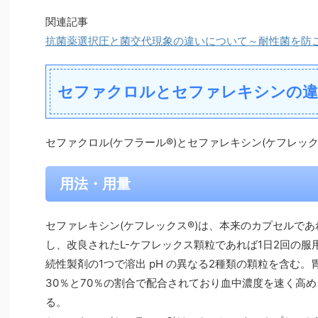
関連記事
抗菌薬選択圧と菌交代現象の違いについて～耐性菌を防
セファクロルとセファレキシンの
セファクロル(ケフラール®)とセファレキシン(ケフレッ
用法・用量
セファレキシン(ケフレックス®)は、本来のカプセルであ
し、改良されたL-ケフレックス顆粒であれば1日2回の服
続性製剤の1つで溶出 pH の異なる2種類の顆粒を含む
30％と70％の割合で配合されており血中濃度を速く高
る。