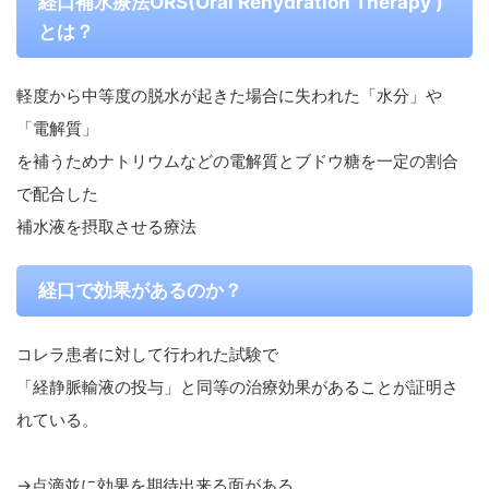
経口補水療法ORS(Oral Rehydration Therapy )
とは？
軽度から中等度の脱水が起きた場合に失われた「水分」や
「電解質」
を補うためナトリウムなどの電解質とブドウ糖を一定の割合
で配合した
補水液を摂取させる療法
経口で効果があるのか？
コレラ患者に対して行われた試験で
「経静脈輸液の投与」と同等の治療効果があることが証明さ
れている。
→点滴並に効果を期待出来る面がある。