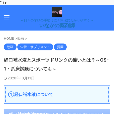
" />
～日々の学びの手助けに！簡潔にわかりやすく～
いなかの薬剤師
HOME
>
動画
>
動画
栄養・サプリメント
質問
経口補水液とスポーツドリンクの違いとは？～OS-
1・爪床試験についても～
2020年10月11日
①経口補水液について