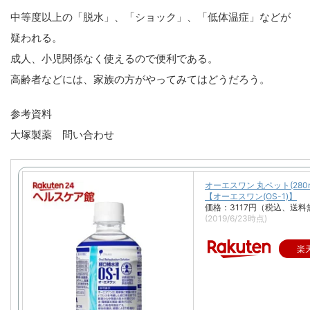
中等度以上の「脱水」、「ショック」、「低体温症」などが
疑われる。
成人、小児関係なく使えるので便利である。
高齢者などには、家族の方がやってみてはどうだろう。
参考資料
大塚製薬 問い合わせ
オーエスワン 丸ペット(280m
【オーエスワン(OS-1)】
価格：3117円（税込、送料
(2019/6/23時点)
楽