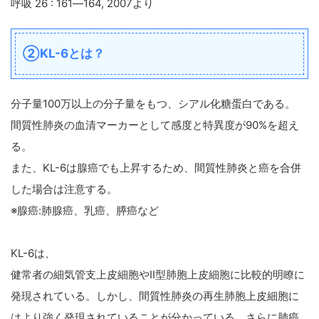
呼吸 26 : 161―164, 2007より
②KL-6とは？
分子量100万以上の分子量をもつ、シアル化糖蛋白である。
間質性肺炎の血清マーカーとして感度と特異度が90%を超え
る。
また、KL-6は腺癌でも上昇するため、間質性肺炎と癌を合併
した場合は注意する。
※腺癌:肺腺癌、乳癌、膵癌など
KL-6は、
健常者の細気管支上皮細胞やII型肺胞上皮細胞に比較的明瞭に
発現されている。しかし、間質性肺炎の再生肺胞上皮細胞に
はより強く発現されていることが分かっている。さらに肺癌