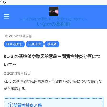
" />
～日々の学びの手助けに！簡潔にわかりやすく～
いなかの薬剤師
HOME
>
呼吸器疾患
>
呼吸器疾患
抗腫瘍薬
検査値
KL-6 の基準値や臨床的意義～間質性肺炎と癌につ
いて～
2021年8月12日
KL-6 の基準値や臨床的意義～間質性肺炎と癌について触れな
がら確認する。
①間質性肺炎と癌