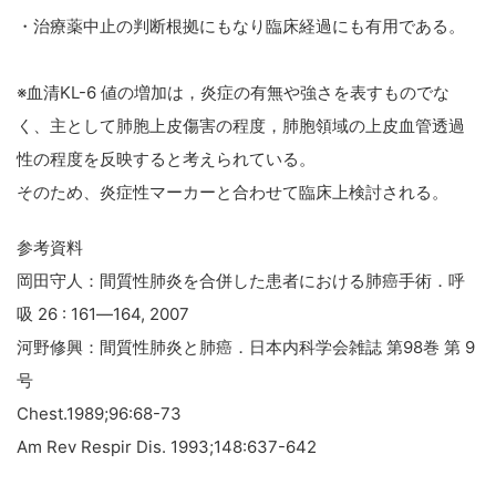
・治療薬中止の判断根拠にもなり臨床経過にも有用である。
※血清KL-6 値の増加は，炎症の有無や強さを表すものでな
く、主として肺胞上皮傷害の程度，肺胞領域の上皮血管透過
性の程度を反映すると考えられている。
そのため、炎症性マーカーと合わせて臨床上検討される。
参考資料
岡田守人：間質性肺炎を合併した患者における肺癌手術．呼
吸 26 : 161―164, 2007
河野修興：間質性肺炎と肺癌．日本内科学会雑誌 第98巻 第 9
号
Chest.1989;96:68-73
Am Rev Respir Dis. 1993;148:637-642