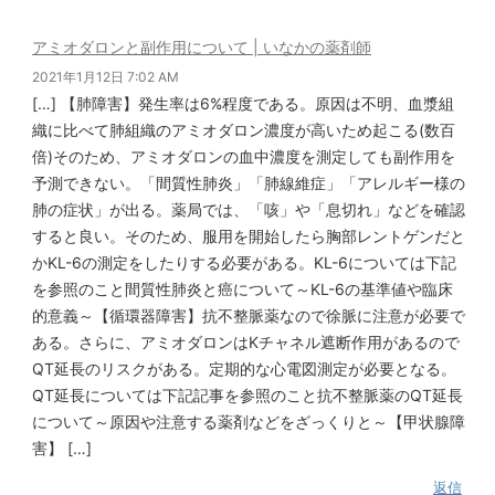
アミオダロンと副作用について | いなかの薬剤師
2021年1月12日 7:02 AM
[…] 【肺障害】発生率は6%程度である。原因は不明、血漿組
織に比べて肺組織のアミオダロン濃度が高いため起こる(数百
倍)そのため、アミオダロンの血中濃度を測定しても副作用を
予測できない。「間質性肺炎」「肺線維症」「アレルギー様の
肺の症状」が出る。薬局では、「咳」や「息切れ」などを確認
すると良い。そのため、服用を開始したら胸部レントゲンだと
かKL-6の測定をしたりする必要がある。KL-6については下記
を参照のこと間質性肺炎と癌について～KL-6の基準値や臨床
的意義～【循環器障害】抗不整脈薬なので徐脈に注意が必要で
ある。さらに、アミオダロンはKチャネル遮断作用があるので
QT延長のリスクがある。定期的な心電図測定が必要となる。
QT延長については下記記事を参照のこと抗不整脈薬のQT延長
について～原因や注意する薬剤などをざっくりと～【甲状腺障
害】 […]
返信