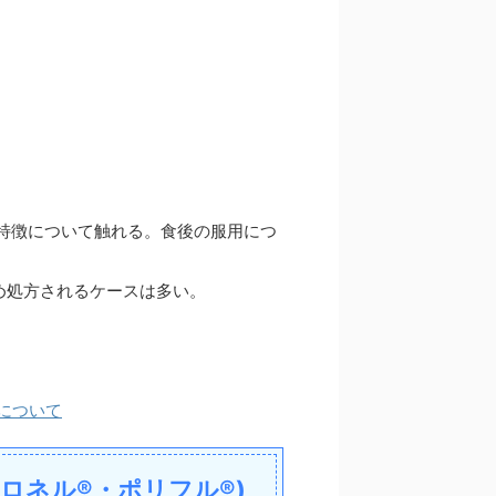
の特徴について触れる。食後の服用につ
め処方されるケースは多い。
について
ロネル®・ポリフル®)