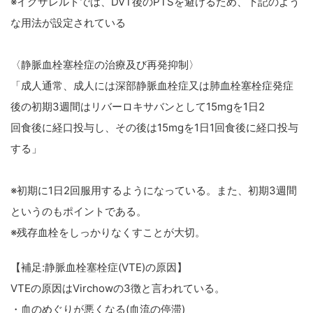
※イグザレルトでは、DVT後のPTSを避けるため、下記のよう
な用法が設定されている
〈静脈血栓塞栓症の治療及び再発抑制〉
「成人通常、成人には深部静脈血栓症又は肺血栓塞栓症発症
後の初期3週間はリバーロキサバンとして15mgを1日2
回食後に経口投与し、その後は15mgを1日1回食後に経口投与
する」
※初期に1日2回服用するようになっている。また、初期3週間
というのもポイントである。
※残存血栓をしっかりなくすことが大切。
【補足:静脈血栓塞栓症(VTE)の原因】
VTEの原因はVirchowの3徴と言われている。
・血のめぐりが悪くなる(血流の停滞)