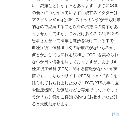
い、鈍痛など）がずっとあります。まさにQOL
の低下につながっています。現在のドクターは
アスピリン81mgと弾性ストッキングが最も効果
的なので継続すること以外の治療法の提案があ
りません。ですが、これだけ多くのDVT/PTSの
患者さんがいて医学も進歩を続けている中で、
血栓症後症候群 (PTS)の治療法がないものか、
何とか少しでも症状を緩和してQOLを高められ
ないか日々情報を探しておりますが、あまり血
栓症後症候群 (PTS)に関する情報がないのが実
情です。こちらのサイトでPTSについて多くを
語られておられましたので、DVT/PTSの専門医
や医療機関、治療法などご存知ではないでしょ
うか？もし何かご存知であればお教えいただけ
ると大変助かります。
返信