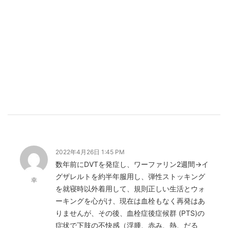
2022年4月26日 1:45 PM
数年前にDVTを発症し、ワーファリン2週間→イ
グザレルトを約半年服用し、弾性ストッキング
幸
を就寝時以外着用して、規則正しい生活とウォ
ーキングを心がけ、現在は血栓もなく再発はあ
りませんが、その後、血栓症後症候群 (PTS)の
症状で下肢の不快感（浮腫、赤み、熱、だる