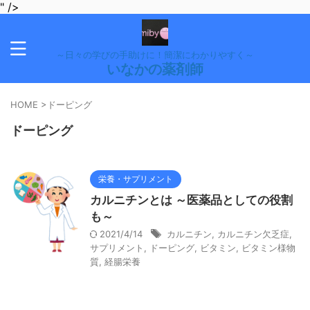
" />
～日々の学びの手助けに！簡潔にわかりやすく～
いなかの薬剤師
HOME
>
ドーピング
ドーピング
栄養・サプリメント
カルニチンとは ～医薬品としての役割
も～
2021/4/14
カルニチン
,
カルニチン欠乏症
,
サプリメント
,
ドーピング
,
ビタミン
,
ビタミン様物
質
,
経腸栄養