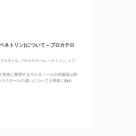
とベネトリン)について～プロカテロ
ルブタモール
,
プロカテロール
,
ベネトリン
,
メプ
て簡単に整理するサルタノールの内服薬は割
ロカテロールの違いについても簡単に触れ