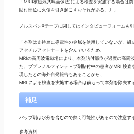
「MRI(核磁気共鳴画像法)による検査を実施する場合は
貼付部位に火傷を引き起こすおそれがある。〕」
ノルスパン®テープに関してはインタビューフォームも
「本剤は支持層に導電性の金属を使用していないが、組成
アセチルアセトナートを含んでいるため、
MRIの高周波電磁場により、本剤貼付部位が過度の高周
た、ブプレノルフィンテ－プ剤貼付中の患者がMRI 検
現したとの海外自発報告もあることから、
MRI による検査を実施する場合は前もって本剤を除去す
補足
パップ剤は水分を含むので熱く可能性があるので注意す
参考資料