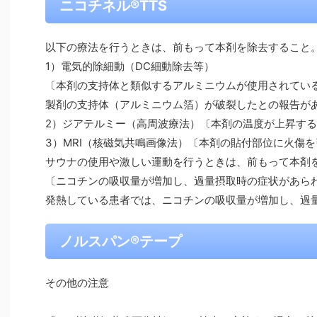
ニコチネル®TTS
以下の療法を行うときは、前もって本剤を除去すること
1）電気的除細動（DC細動除去等）
〔本剤の支持体と類似するアルミニウムが使用されてい
製剤の支持体（アルミニウム箔）が破裂したとの報告が
2）ジアテルミー（高周波療法）〔本剤の温度が上昇す
3）MRI（核磁気共鳴画像法）〔本剤の貼付部位に火傷
サウナの使用や激しい運動を行うときは、前もって本剤
〔ニコチンの吸収量が増加し、過量摂取時の症状があら
発熱している患者では、ニコチンの吸収量が増加し、過
ノルスパン®テープ
その他の注意