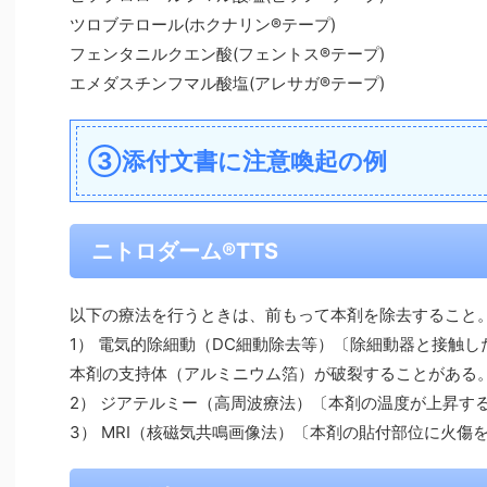
ツロブテロール(ホクナリン®テープ)
フェンタニルクエン酸(フェントス®テープ)
エメダスチンフマル酸塩(アレサガ®テープ)
③添付文書に注意喚起の例
ニトロダーム®TTS
以下の療法を行うときは、前もって本剤を除去すること
1） 電気的除細動（DC細動除去等）〔除細動器と接触し
本剤の支持体（アルミニウム箔）が破裂することがある
2） ジアテルミー（高周波療法）〔本剤の温度が上昇する
3） MRI（核磁気共鳴画像法）〔本剤の貼付部位に火傷