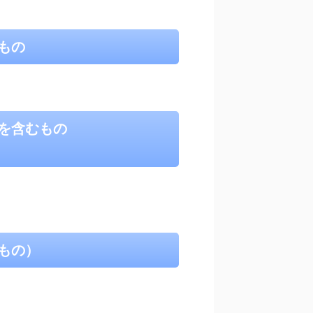
もの
を含むもの
もの）