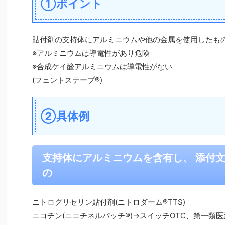
①ポイント
貼付剤の支持体にアルミニウムや他の金属を使用したも
※アルミニウムは導電性があり危険
※合成ケイ酸アルミニウムは導電性がない
(フェントステープ®)
②具体例
支持体にアルミニウムを含有し、 添付
の
ニトログリセリン貼付剤(ニトロダーム®TTS)
ニコチン(ニコチネルパッチ®)→スイッチOTC、第一類医