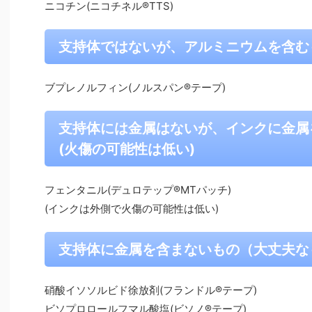
ニコチン(ニコチネル®TTS)
支持体ではないが、アルミニウムを含む
ブプレノルフィン(ノルスパン®テープ)
支持体には金属はないが、インクに金属
(火傷の可能性は低い)
フェンタニル(デュロテップ®MTパッチ)
(インクは外側で火傷の可能性は低い)
支持体に金属を含まないもの（大丈夫な
硝酸イソソルビド徐放剤(フランドル®テープ)
ビソプロロールフマル酸塩(ビソノ®テープ)