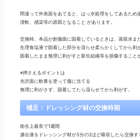
間違って外表面をあてると、はっ水処理をしてあるため
浸軟、感染等の原因となること があります。
交換時、本品が創傷面に固着しているときは、蒸留水ま
生理食塩液で固着した部分を湿らせ柔らかくしてから剥が
固着したまま無理に剥がすと新生組織等を損傷すること
※押さえるポイントは
光沢面に軟膏を塗って傷に当てる
無理に剥がさず、固着してたら湿らせてから剥がす。
補足：ドレッシング材の交換時期
衛生上最長で1週間
滲出液をドレッシング材が3分の2ほど吸収したら交換す