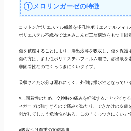
①メロリンガーゼの特徴
コットン/ポリエステル繊維を多孔性ポリエステルフィ 
ポリエステル不織布ではさみこんだ三層構造をもつ非固
傷を被覆することにより、滲出液等を吸収し、傷を保護
傷の方は、多孔性ポリエステルフィルム層で、滲出液を
非固着性なのでくっつきにくいタイプ。
吸収された水分は漏れにくく、外側は撥水性となってい
※非固着性のため、交換時の痛みを軽減することができ
→ガーゼは強すぎるので痛みが出たり、できかけの皮膚
剥がしてしまう危険性がある。この「くっつきにくい」
※吸収性は自重の10倍程度