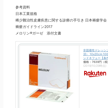
参考資料
日本工業規格
稀少難治性皮膚疾患に関する診療の手引き 日本褥瘡学会
褥瘡ガイドライン2017
メロリン®ガーゼ 添付文書
非固着性ドレッシ
済） 10x20cm 1
ンドネフュー【条
価格：7639円（
(2019/10/29時点)