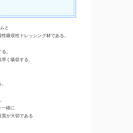
ルムと
着性吸収性ドレッシング材である。
する。
素早く吸収する。
る。
る。
を一緒に
性質が大切である