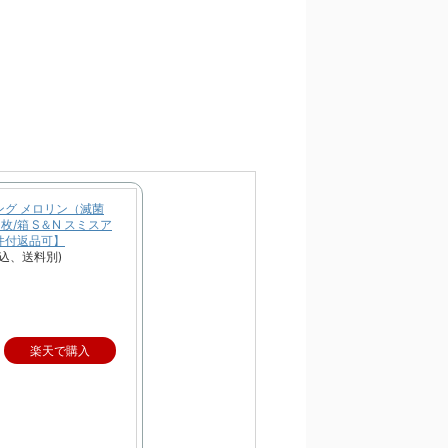
ング メロリン（滅菌
00枚/箱 S＆N スミスア
件付返品可】
税込、送料別)
楽天で購入