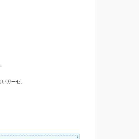
。
ないガーゼ」