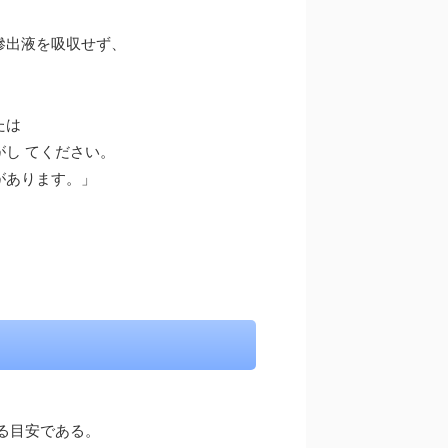
滲出液を吸収せず、
たは
し てください。
があります。」
る目安である。