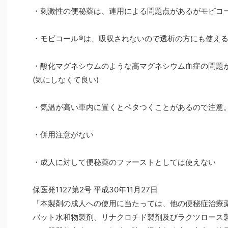
・刺激性の便秘薬は、連用による問題点があるがモビコ
・モビコール®は、吸収されないので透析の方にも使え
・酸化マグネシウムのような高マグネシウム血症の問題
(気にしなくて良い)
・気温が高い車内に置くとベタつくことがあるので注意
・併用注意がない
・成人に対して便秘薬のファーストとしては使えない
保医発1127第2号 平成30年11月27日
「本製剤の成人への使用に当たっては、他の便秘症治療薬
バット水和物製剤、リナクロチド製剤及びラクツロース製