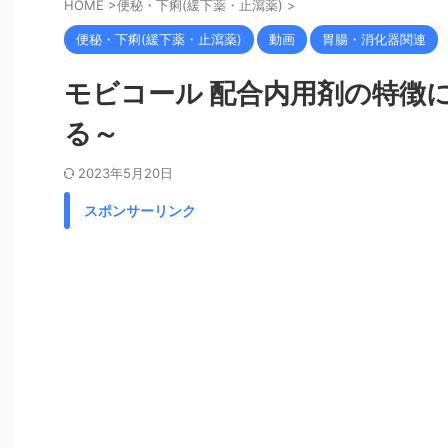
HOME
>
便秘・下痢(緩下薬・止瀉薬)
>
便秘・下痢(緩下薬・止瀉薬)
動画
胃腸・消化器関連
モビコール 配合内用剤の特徴
る～
2023年5月20日
スポンサーリンク