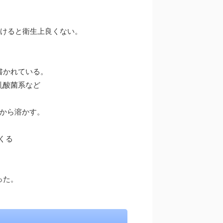
付けると衛生上良くない。
書かれている。
乳酸菌系など
てから溶かす。
くる
った。