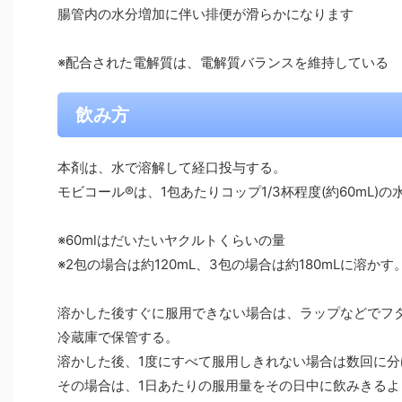
腸管内の水分増加に伴い排便が滑らかになります
※配合された電解質は、電解質バランスを維持している
飲み方
本剤は、水で溶解して経口投与する。
モビコール®は、1包あたりコップ1/3杯程度(約60mL)
※60mlはだいたいヤクルトくらいの量
※2包の場合は約120mL、3包の場合は約180mLに溶かす
溶かした後すぐに服用できない場合は、ラップなどでフ
冷蔵庫で保管する。
溶かした後、1度にすべて服用しきれない場合は数回に分
その場合は、1日あたりの服用量をその日中に飲みきる