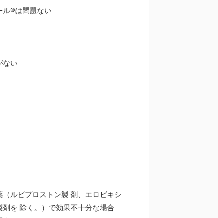
ール®は問題ない
る
がない
。
（ルビプロストン製 剤、エロビキシ
剤を 除く。）で効果不十分な場合