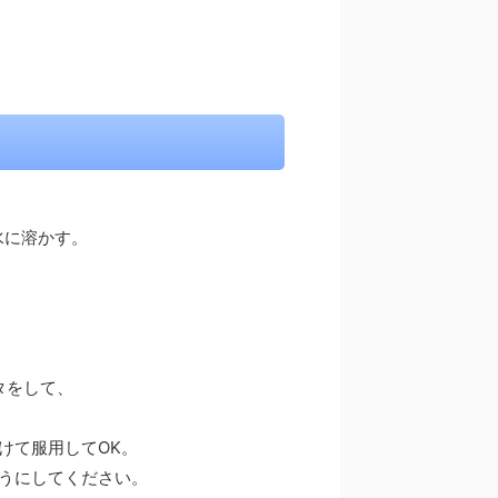
の水に溶かす。
。
タをして、
けて服用してOK。
ようにしてください。