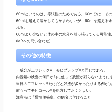
60mlというのは、等張性のためである。60ml分は、そ
60mlを超えて溶かしてもかまわないが、60mlを超え
れる。
60mlより少ないと体の中の水分を引っ張ってくる可能性
(MRへの問い合わせ)
その他の特徴
・成分が二フレック®、モビプレップ®と同じである。
内視鏡の検査の何日か前に使って残渣が残らないように
当日の二フレック®だけだと残渣が多かったりする例が
前もってモビコール®を処方しておくとよい。
注意点は「慢性便秘症」の病名は付けること