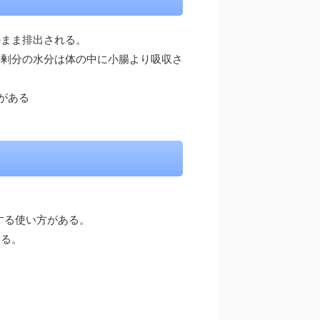
のまま排出される。
る余剰分の水分は体の中に小腸より吸収さ
がある
する使い方がある。
ある。