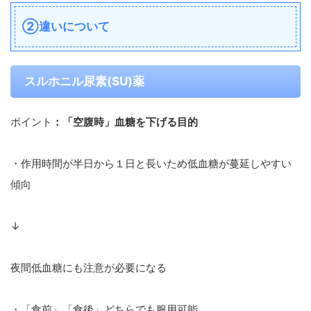
②違いについて
スルホニル尿素(SU)薬
ポイント
：「空腹時」血糖を下げる目的
・作用時間が半日から１日と長いため低血糖が蔓延しやすい
傾向
↓
夜間低血糖にも注意が必要になる
・「食前」「食後」どちらでも服用可能