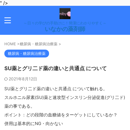
" />
～日々の学びの手助けに！簡潔にわかりやすく～
いなかの薬剤師
HOME
>
糖尿病・糖尿病治療薬
>
糖尿病・糖尿病治療薬
SU薬とグリ二ド薬の違いと共通点 について
2021年8月12日
SU薬とグリ二ド薬の違いと共通点 について触れる。
スルホニル尿素(SU)薬と速攻型インスリン分泌促進(グリ二ド)
薬の事である。
ポイント：どの段階の血糖値をターゲットにしているか？
併用は基本的にNG・向かない