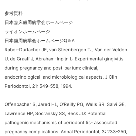
参考資料
日本臨床歯周病学会ホームページ
ライオンホームページ
日本歯周病学会ホームページQ＆A
Raber-Durlacher JE, van Steenbergen TJ, Van der Velden
U, de Graaff J, Abraham-Inpijn L: Experimental gingivitis
during pregnancy and post-partum: clinical,
endocrinological, and microbiological aspects. J Clin
Periodontol, 21: 549-558, 1994.
Offenbacher S, Jared HL, O'Reilly PG, Wells SR, Salvi GE,
Lawrence HP, Socransky SS, Beck JD: Potential
pathogenic mechanisms of periodontitis- associated
pregnancy complications. Annal Periodontol, 3: 233-250,