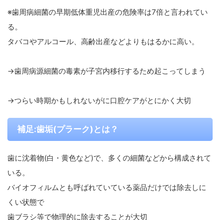
※歯周病細菌の早期低体重児出産の危険率は7倍と言われてい
る。
タバコやアルコール、高齢出産などよりもはるかに高い。
→歯周病源細菌の毒素が子宮内移行するため起こってしまう
→つらい時期かもしれないがに口腔ケアがとにかく大切
補足:歯垢(プラーク)とは？
歯に沈着物(白・黄色など)で、多くの細菌などから構成されて
いる。
バイオフィルムとも呼ばれていている薬品だけでは除去しに
くい状態で
歯ブラシ等で物理的に除去することが大切