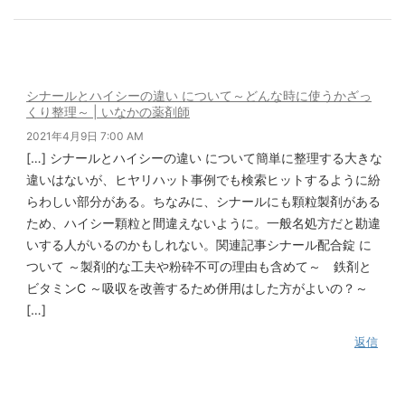
シナールとハイシーの違い について～どんな時に使うかざっ
くり整理～ | いなかの薬剤師
2021年4月9日 7:00 AM
[…] シナールとハイシーの違い について簡単に整理する大きな
違いはないが、ヒヤリハット事例でも検索ヒットするように紛
らわしい部分がある。ちなみに、シナールにも顆粒製剤がある
ため、ハイシー顆粒と間違えないように。一般名処方だと勘違
いする人がいるのかもしれない。関連記事シナール配合錠 に
ついて ～製剤的な工夫や粉砕不可の理由も含めて～ 鉄剤と
ビタミンC ～吸収を改善するため併用はした方がよいの？～
[…]
返信