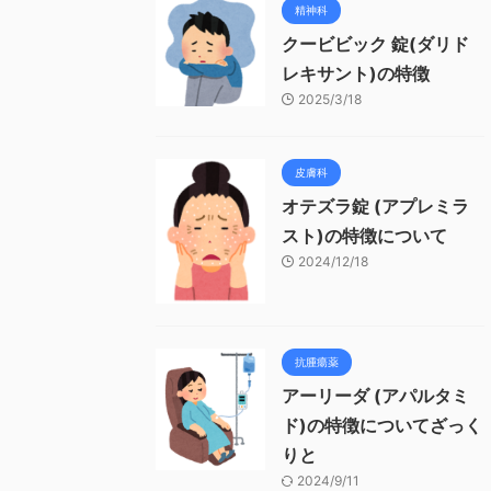
精神科
クービビック 錠(ダリド
レキサント)の特徴
2025/3/18
皮膚科
オテズラ錠 (アプレミラ
スト)の特徴について
2024/12/18
抗腫瘍薬
アーリーダ (アパルタミ
ド)の特徴についてざっく
りと
2024/9/11