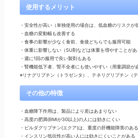
使用するメリット
・安全性が高い（単独使用の場合は、低血糖のリスクが
・血糖の変動幅も改善する
・食事の影響が少なく食前、食後どちらでも服用可能
・体重に影響しない（SU剤などは体重を増やすことがあ
・週に1回の服用で良い製剤もある
・腎機能低下者、腎不全者にも使いやすい（用量調節が
※リナグリプチン（トラゼンタ）、テネリグリプチン（
その他の特徴
・血糖降下作用は、製品により差はあまりない
・高度の肥満(BMIが30以上)の人には効きにくい
・ビルダグリプチン(エクア)は、重度の肝機能障害のあ
・インスリン抵抗性が高い人には効きにくいことがある