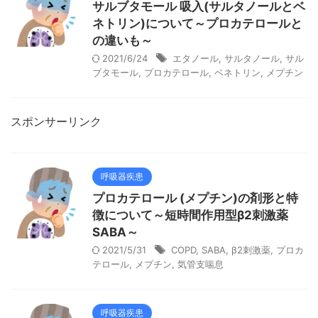
サルブタモール 吸入(サルタノールとベ
ネトリン)について～プロカテロールと
の違いも～
2021/6/24
エタノール
,
サルタノール
,
サル
ブタモール
,
プロカテロール
,
ベネトリン
,
メプチン
スポンサーリンク
呼吸器疾患
プロカテロール (メプチン)の剤形と特
徴について～短時間作用型β2刺激薬
SABA～
2021/5/31
COPD
,
SABA
,
β2刺激薬
,
プロカ
テロール
,
メプチン
,
気管支喘息
呼吸器疾患