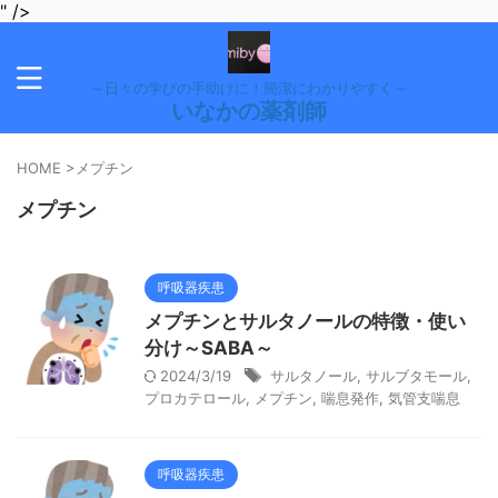
" />
～日々の学びの手助けに！簡潔にわかりやすく～
いなかの薬剤師
HOME
>
メプチン
メプチン
呼吸器疾患
メプチンとサルタノールの特徴・使い
分け～SABA～
2024/3/19
サルタノール
,
サルブタモール
,
プロカテロール
,
メプチン
,
喘息発作
,
気管支喘息
呼吸器疾患