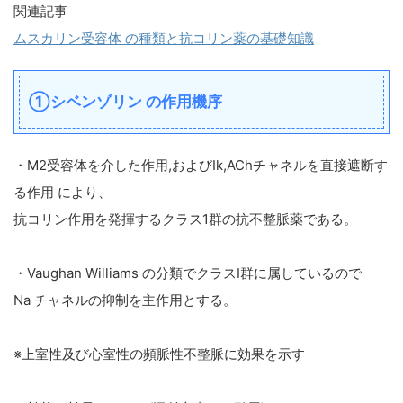
関連記事
ムスカリン受容体 の種類と抗コリン薬の基礎知識
①シベンゾリン の作用機序
・M2受容体を介した作用,およびⅠk,AChチャネルを直接遮断す
る作用 により、
抗コリン作用を発揮するクラス1群の抗不整脈薬である。
・Vaughan Williams の分類でクラスⅠ群に属しているので
Na チャネルの抑制を主作用とする。
※上室性及び心室性の頻脈性不整脈に効果を示す