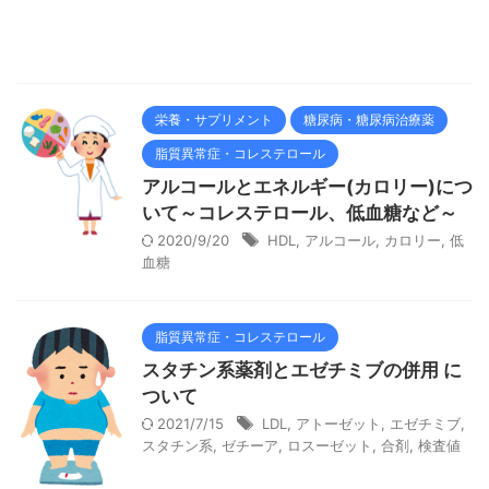
栄養・サプリメント
糖尿病・糖尿病治療薬
脂質異常症・コレステロール
アルコールとエネルギー(カロリー)につ
いて～コレステロール、低血糖など～
2020/9/20
HDL
,
アルコール
,
カロリー
,
低
血糖
脂質異常症・コレステロール
スタチン系薬剤とエゼチミブの併用 に
ついて
2021/7/15
LDL
,
アトーゼット
,
エゼチミブ
,
スタチン系
,
ゼチーア
,
ロスーゼット
,
合剤
,
検査値