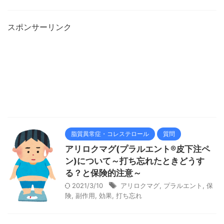
スポンサーリンク
脂質異常症・コレステロール
質問
アリロクマグ(プラルエント®皮下注ペ
ン)について～打ち忘れたときどうす
る？と保険的注意～
2021/3/10
アリロクマグ
,
プラルエント
,
保
険
,
副作用
,
効果
,
打ち忘れ