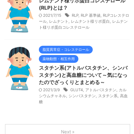
レムナント様リポ蛋白コレステロール
(RLP)とは？
2021/7/15
RLP
,
RLP 基準値
,
RLPコレステロ
ール
,
レムナント
,
レムナント様リポ蛋白
,
レムナン
ト様リポ蛋白コレステロール
脂質異常症・コレステロール
薬物動態・相互作用
スタチン系(アトルバスタチン、シンバ
スタチン)と高血糖について～気になっ
たのでざっくりとまとめる～
2021/3/9
GLUT4
,
アトルバスタチン
,
カル
シウムチャネル
,
シンバスタチン
,
スタチン系
,
高血
糖
Next »