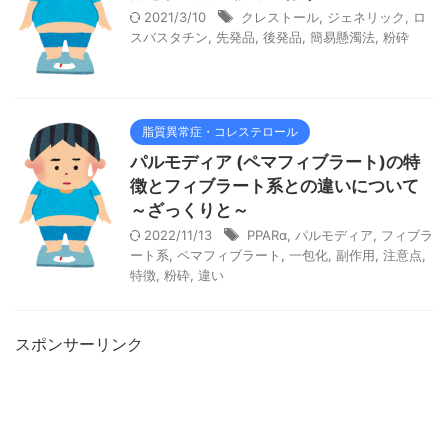
2021/3/10
クレストール
,
ジェネリック
,
ロ
スバスタチン
,
先発品
,
後発品
,
簡易懸濁法
,
粉砕
脂質異常症・コレステロール
パルモディア (ペマフィブラート)の特
徴とフィブラート系との違いについて
～ざっくりと～
2022/11/13
PPARα
,
パルモディア
,
フィブラ
ート系
,
ペマフィブラート
,
一包化
,
副作用
,
注意点
,
特徴
,
粉砕
,
違い
スポンサーリンク