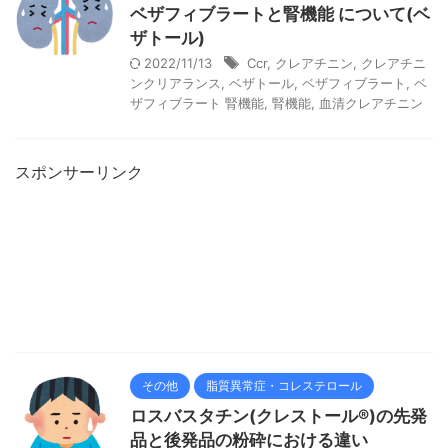
ベザフィブラートと腎機能 について(ベ
ザトール)
2022/11/13
Ccr
,
クレアチニン
,
クレアチニ
ンクリアランス
,
ベザトール
,
ベザフィブラート
,
ベ
ザフィブラート 腎機能
,
腎機能
,
血清クレアチニン
スポンサーリンク
その他
脂質異常症・コレステロール
ロスバスタチン(クレストール®)の先発
品と後発品の粉砕における違い